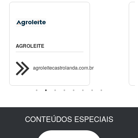
AGROLEITE
G
C
d
agroleitecastrolanda.com.br
CONTEÚDOS ESPECIAIS