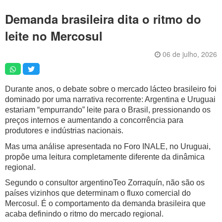
Artigos
Demanda brasileira dita o ritmo do
Vídeos
leite no Mercosul
Podcasts
06 de julho, 2026
Institucional
Agenda
Durante anos, o debate sobre o mercado lácteo brasileiro foi
dominado por uma narrativa recorrente: Argentina e Uruguai
Anúncios
estariam “empurrando” leite para o Brasil, pressionando os
Inscreva-se
preços internos e aumentando a concorrência para
produtores e indústrias nacionais.
Contato
Mas uma análise apresentada no Foro INALE, no Uruguai,
propõe uma leitura completamente diferente da dinâmica
Política de Privacidade
regional.
Segundo o consultor argentinoTeo Zorraquín, não são os
países vizinhos que determinam o fluxo comercial do
Mercosul. É o comportamento da demanda brasileira que
acaba definindo o ritmo do mercado regional.