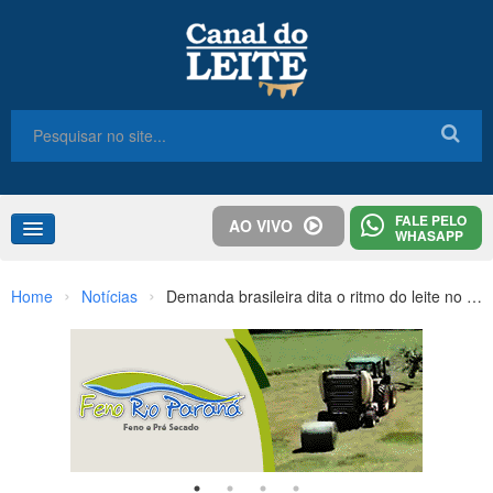
FALE PELO
AO VIVO
WHASAPP
Home
›
›
Home
Notícias
Demanda brasileira dita o ritmo do leite no Mercosul
Congresso
Destaques
Notícias
Colunas